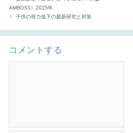
ゴ
AMBOSS）2025年
リ
子供の視力低下の最新研究と対策
ー
コメントする
コ
メ
ン
ト