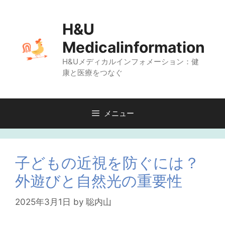
コ
ン
H&U
テ
Medicalinformation
ン
H&Uメディカルインフォメーション：健
ツ
康と医療をつなぐ
へ
ス
キ
メニュー
ッ
プ
子どもの近視を防ぐには？
外遊びと自然光の重要性
2025年3月1日
by
聡内山