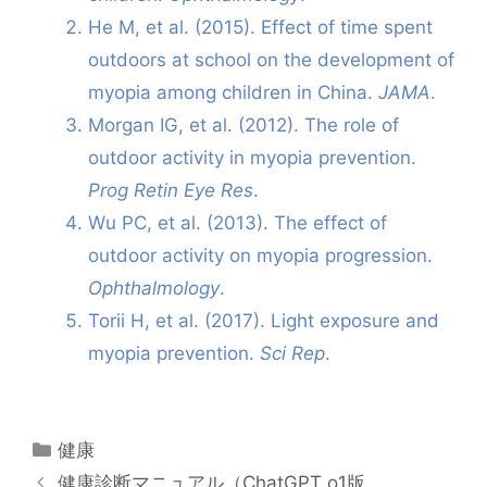
He M, et al. (2015). Effect of time spent
outdoors at school on the development of
myopia among children in China.
JAMA
.
Morgan IG, et al. (2012). The role of
outdoor activity in myopia prevention.
Prog Retin Eye Res
.
Wu PC, et al. (2013). The effect of
outdoor activity on myopia progression.
Ophthalmology
.
Torii H, et al. (2017). Light exposure and
myopia prevention.
Sci Rep
.
カ
健康
テ
健康診断マニュアル（ChatGPT o1版