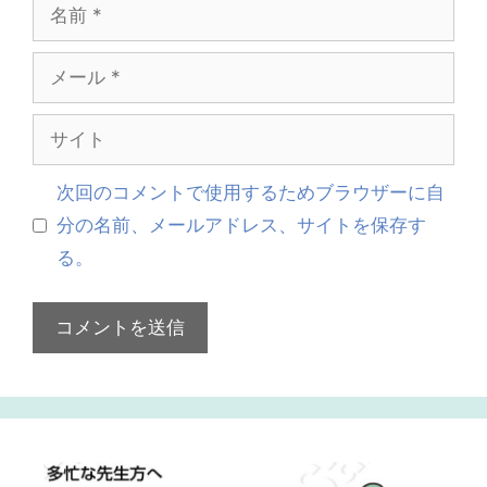
名
前
メ
ー
サ
ル
イ
次回のコメントで使用するためブラウザーに自
ト
分の名前、メールアドレス、サイトを保存す
る。