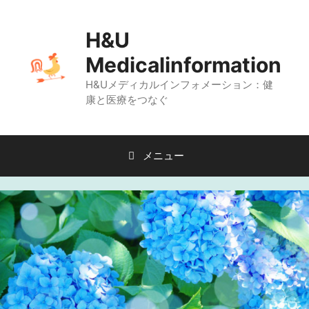
コ
ン
H&U
テ
Medicalinformation
ン
H&Uメディカルインフォメーション：健
ツ
康と医療をつなぐ
へ
ス
キ
メニュー
ッ
プ