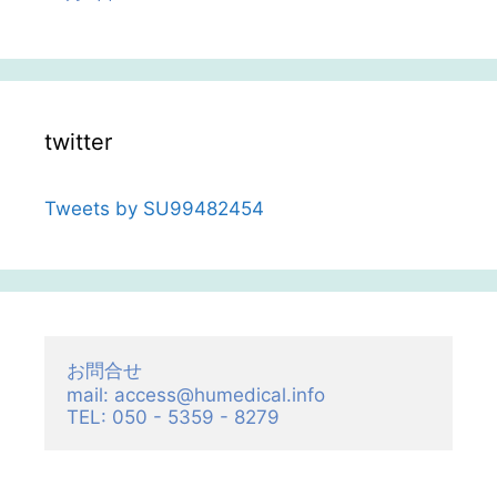
twitter
Tweets by SU99482454
お問合せ

mail: access@humedical.info

TEL: 050 - 5359 - 8279