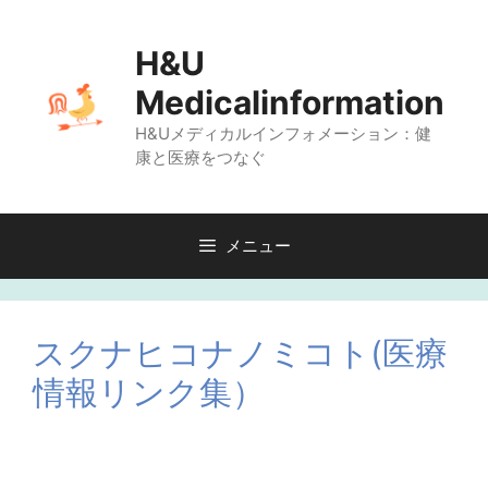
コ
ン
H&U
テ
Medicalinformation
ン
H&Uメディカルインフォメーション：健
ツ
康と医療をつなぐ
へ
ス
キ
メニュー
ッ
プ
スクナヒコナノミコト(医療
情報リンク集）