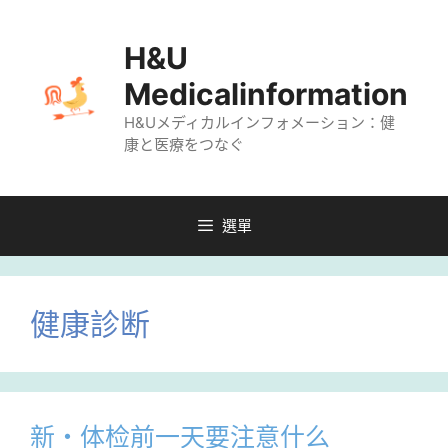
跳
至
H&U
主
Medicalinformation
要
H&Uメディカルインフォメーション：健
內
康と医療をつなぐ
容
選單
健康診断
新・体检前一天要注意什么