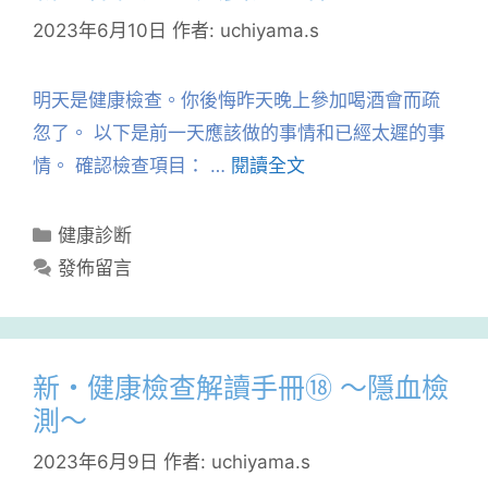
2023年6月10日
作者:
uchiyama.s
明天是健康檢查。你後悔昨天晚上參加喝酒會而疏
忽了。 以下是前一天應該做的事情和已經太遲的事
情。 確認檢查項目： …
閱讀全文
分
健康診断
類
發佈留言
新・健康檢查解讀手冊⑱ ～隱血檢
測～
2023年6月9日
作者:
uchiyama.s