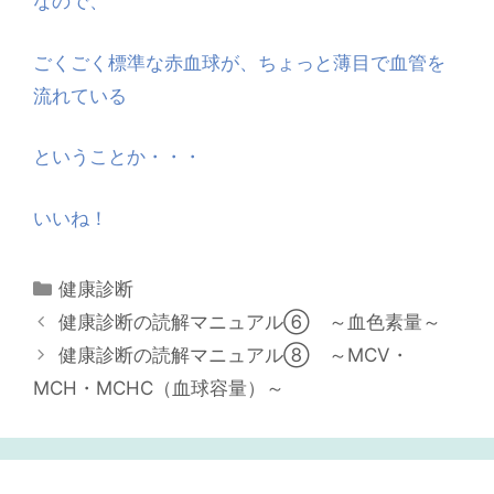
なので、
ごくごく標準な赤血球が、ちょっと薄目で血管を
流れている
ということか・・・
いいね！
カ
健康診断
テ
健康診断の読解マニュアル⑥ ～血色素量～
ゴ
健康診断の読解マニュアル⑧ ～MCV・
リ
MCH・MCHC（血球容量）～
ー