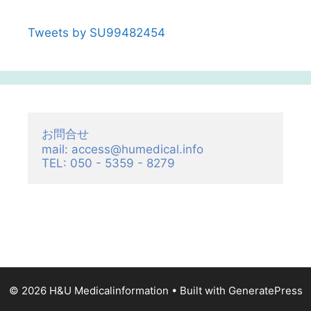
Tweets by SU99482454
お問合せ

mail: access@humedical.info

TEL: 050 - 5359 - 8279
© 2026 H&U Medicalinformation
• Built with
GeneratePress