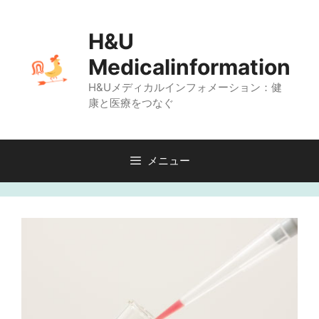
コ
ン
H&U
テ
Medicalinformation
ン
H&Uメディカルインフォメーション：健
ツ
康と医療をつなぐ
へ
ス
キ
メニュー
ッ
プ