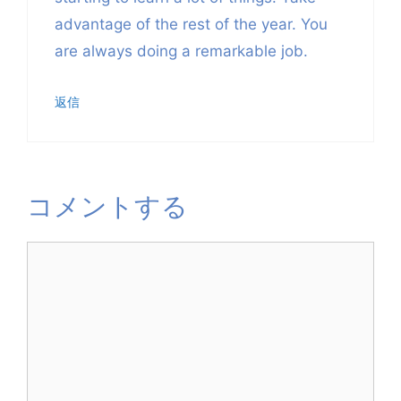
advantage of the rest of the year. You
are always doing a remarkable job.
返信
コメントする
コ
メ
ン
ト